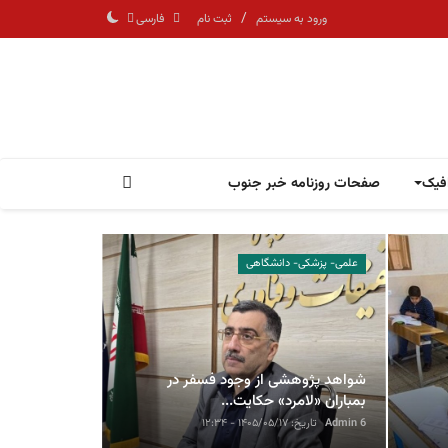
/
ورود به سیستم
ثبت نام
فارسی
افیک
صفحات روزنامه خبر جنوب
علمی- پزشکی- دانشگاهی
فرهنگ و هنر
شواهد پژوهشی از وجود فسفر در
بمباران «لامرد» حکایت...
Admin 6
تاریخ: ۱۴۰۵/۰۵/۱۷ - ۱۲:۳۴